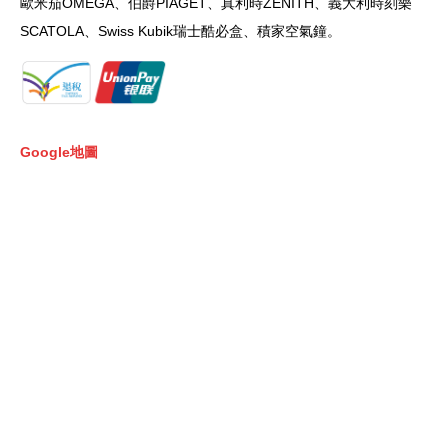
歐米茄
OMEGA
、伯爵
PIAGET
、真利時
ZENITH
、義大利時刻樂
SCATOLA
、
Swiss Kubik
瑞士酷必盒、積家空氣鐘。
Google地圖