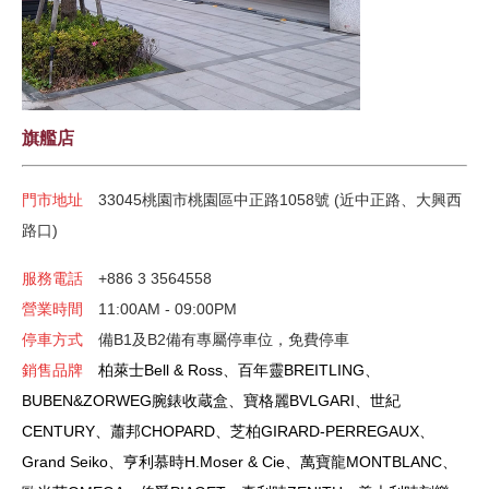
旗艦店
門市地址
33045桃園市桃園區中正路1058號 (近中正路、大興西
路口)
服務電話
+886 3 3564558
營業時間
11:00AM - 09:00PM
停車方式
備B1及B2備有專屬停車位，免費停車
銷售品牌
柏萊士
Bell & Ross
、百年靈
BREITLING
、
BUBEN&ZORWEG
腕錶收蔵盒、寶格麗
BVLGARI
、世紀
CENTURY
、蕭邦
CHOPARD
、芝柏
GIRARD-PERREGAUX
、
Grand Seiko
、亨利慕時
H.Moser & Cie
、萬寶龍
MONTBLANC
、