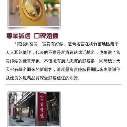
『買錶到富貴，
富
貴有好錶』這句名言在桃竹苗地區幾乎
人人耳熟能詳，代表的不僅是富貴鐘錶遠近馳名，也象徵了富
貴鐘錶的優質形象。不但擁有廣大忠實的顧客群，同時幾乎天
天都有慕名而來的新顧客，這就是富貴鐘錶長期以來專業誠信
及優良的服務品質深受顧客信任的明證。