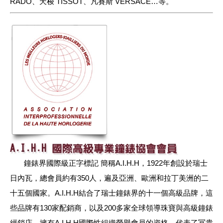
RADO、天梭 TISSOT、凡賽斯 VERSACE…等。
鐘錶界國際級正字標記 簡稱A.I.H.H，1922年創設於瑞士
日內瓦，總會員約有350人，遍及亞洲、歐洲和拉丁美洲的二
十五個國家。A.I.H.H結合了瑞士鐘錶界的十一個高級品牌，這
些品牌有130家配銷商，以及200多家全球領導珠寶與高級鐘錶
經銷店。擁有A.I.H.H國際性組織榮譽會員的資格，代表了冨貴