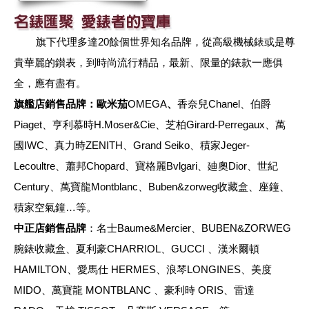
旗下代理多達20餘個世界知名品牌，從高級機械錶或是尊
貴華麗的鑚表，到時尚流行精品，最新、限量的錶款一應俱
全，應有盡有。
旗艦店銷售品牌：歐米茄
OMEGA
、
香奈兒Chanel、伯爵
Piaget、亨利慕時H.Moser&Cie、芝柏Girard-Perregaux、萬
國IWC、真力時ZENITH
、
Grand Seiko
、
積家Jeger-
Lecoultre、蕭邦Chopard、寶格麗Bvlgari、廸奧Dior、世紀
Century、萬寶龍Montblanc、Buben&zorweg收藏盒、座鐘、
積家空氣鐘…等。
中正店銷售品牌
：名士Baume&Mercier、BUBEN&ZORWEG
腕錶收藏盒、夏利豪CHARRIOL、GUCCI 、漢米爾頓
HAMILTON、愛馬仕 HERMES、浪琴LONGINES、美度
MIDO、萬寶龍 MONTBLANC 、豪利時 ORIS、雷達