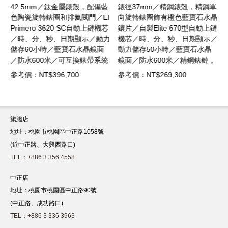
黑
42.5mm／鈦金屬錶殼，配備藍
錶徑37mm／精鋼錶殼，精鋼單
l
色陶瓷旋轉錶圈和排氦閥門／El
向旋轉錶圈飾有橙色藍寶石水晶
芯
Primero 3620 SC自動上鏈機芯
鑲片／自製Elite 670型自動上鏈
力
／時、分、秒、日期顯示／動力
機芯／時、分、秒、日期顯示／
儲存60小時／藍寶石水晶鏡面
動力儲存50小時／藍寶石水晶
統
／防水600米／可互換錶帶系統
鏡面／防水600米／精鋼錶鏈，
自
配鈦金屬錶鏈、橡膠錶帶和製自
摺疊式錶扣
參考價：NT$396,700
參考價：NT$269,300
回收漁網的一體式布料錶帶
旗艦店
地址：桃園市桃園區中正路1058號
(近中正路、大興西路口)
TEL：+886 3 356 4558
中正店
地址：桃園市桃園區中正路90號
(中正路、成功路口)
TEL：+886 3 336 3963