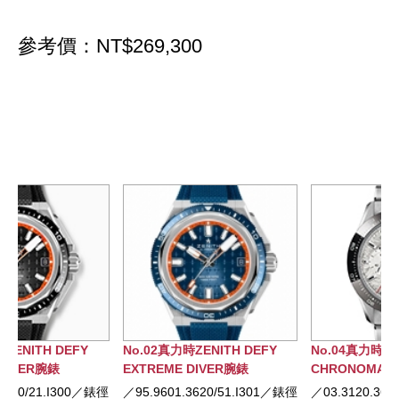
參考價：NT$269,300
No.02真力時ZENITH DEFY
No.04真力時ZENITH
EXTREME DIVER腕錶
CHRONOMASTER SPORT計
時大師隕石款運動計時腕錶
徑
／95.9601.3620/51.I301／錶徑
／03.3120.3600/76.M3100／