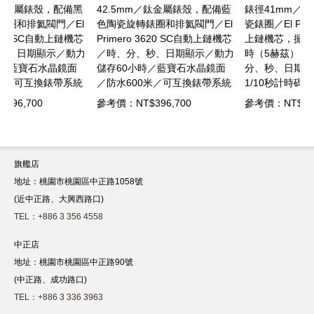
黑
42.5mm／鈦金屬錶殼，配備藍
錶徑41mm／精鋼錶殼，黑色陶
l
色陶瓷旋轉錶圈和排氦閥門／El
瓷錶圈／El Primero 3600自動
芯
Primero 3620 SC自動上鏈機芯
上鏈機芯，振頻：36,000次/小
力
／時、分、秒、日期顯示／動力
時（5赫茲）／隕石錶盤／時、
儲存60小時／藍寶石水晶鏡面
分、秒、日期顯示／精準度達
統
／防水600米／可互換錶帶系統
1/10秒計時碼錶功能／動力儲存
自
配鈦金屬錶鏈、橡膠錶帶和製自
60小時／藍寶石水晶鏡面／透
參考價：NT$396,700
參考價：NT$615,100
回收漁網的一體式布料錶帶
明錶底蓋／防水100米／精鋼錶
鏈，搭配雙摺疊式錶扣。隨附贈
一條黑色橡膠錶帶
旗艦店
地址：桃園市桃園區中正路1058號
(近中正路、大興西路口)
TEL：+886 3 356 4558
中正店
地址：桃園市桃園區中正路90號
(中正路、成功路口)
TEL：+886 3 336 3963