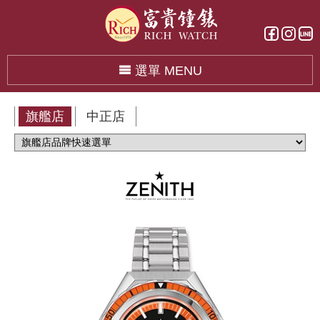
選單 MENU
旗艦店
中正店