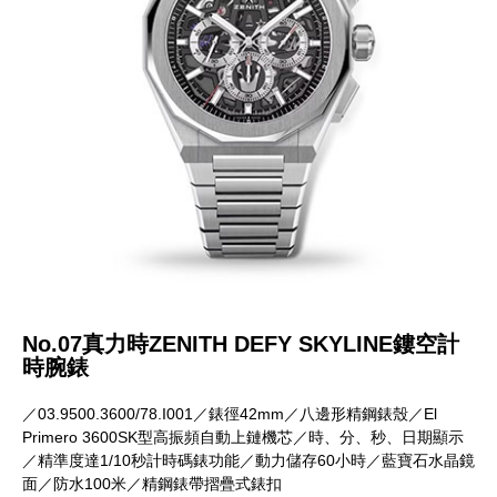
No.07真力時ZENITH DEFY SKYLINE鏤空計
時腕錶
／03.9500.3600/78.I001／錶徑42mm／八邊形精鋼錶殼／El
Primero 3600SK型高振頻自動上鏈機芯／時、分、秒、日期顯示
／精準度達1/10秒計時碼錶功能／動力儲存60小時／藍寶石水晶鏡
面／防水100米／精鋼錶帶摺疊式錶扣