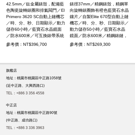
黑
42.5mm／鈦金屬錶殼，配備藍
錶徑37mm／精鋼錶殼，精鋼單
l
色陶瓷旋轉錶圈和排氦閥門／El
向旋轉錶圈飾有橙色藍寶石水晶
芯
Primero 3620 SC自動上鏈機芯
鑲片／自製Elite 670型自動上鏈
力
／時、分、秒、日期顯示／動力
機芯／時、分、秒、日期顯示／
儲存60小時／藍寶石水晶鏡面
動力儲存50小時／藍寶石水晶
統
／防水600米／可互換錶帶系統
鏡面／防水600米／精鋼錶鏈，
自
配鈦金屬錶鏈、橡膠錶帶和製自
摺疊式錶扣
參考價：NT$396,700
參考價：NT$269,300
回收漁網的一體式布料錶帶
旗艦店
地址：桃園市桃園區中正路1058號
(近中正路、大興西路口)
TEL：+886 3 356 4558
中正店
地址：桃園市桃園區中正路90號
(中正路、成功路口)
TEL：+886 3 336 3963