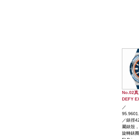
No.02真力時
DEFY EXT
DIVER腕錶
／
95.9601.362
／錶徑42.5
屬錶殼，配
旋轉錶圈和