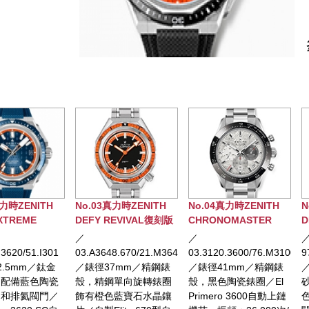
ZENITH
No.03真力時ZENITH
No.04真力時ZENITH
No.
REME
DEFY REVIVAL復刻版
CHRONOMASTER
DEFY
腕錶
SPORT計時大師隕石款
DIV
／
／
／
運動計時腕錶
0/51.I301
03.A3648.670/21.M3648
03.3120.3600/76.M3100
97.96
mm／鈦金
／錶徑37mm／精鋼錶
／錶徑41mm／精鋼錶
／錶徑
備藍色陶瓷
殼，精鋼單向旋轉錶圈
殼，黑色陶瓷錶圈／El
砂鈦
排氦閥門／
飾有橙色藍寶石水晶鑲
Primero 3600自動上鏈
色陶