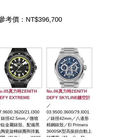
參考價：NT$396,700
05真力時ZENITH
No.06真力時ZENITH
No.07真力時ZENITH
 EXTREME
DEFY SKYLINE鏤空計
DEFY SKYLINE鏤空計
ER腕錶
時腕錶
時腕錶
／
／
00.3620/21.I300
03.9500.3600/79.I001
03.9500.3600/78.I001
42.5mm／微噴
／錶徑42mm／八邊形
／錶徑42mm／八邊形
金屬錶殼。配備黑
精鋼錶殼／El Primero
精鋼錶殼／El Primero
瓷旋轉錶圈和排氦
3600SK型高振頻自動上
3600SK型高振頻自動上