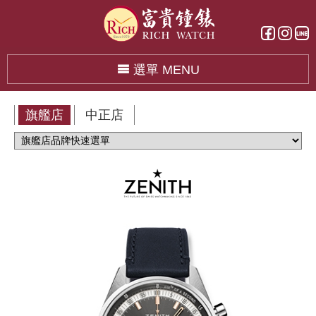
選單 MENU
旗艦店
中正店