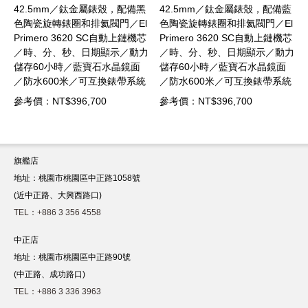
金屬錶殼，配備黑
42.5mm／鈦金屬錶殼，配備藍
錶徑37mm／精鋼
和排氦閥門／El
色陶瓷旋轉錶圈和排氦閥門／El
向旋轉錶圈飾有橙色
0 SC自動上鏈機芯
Primero 3620 SC自動上鏈機芯
鑲片／自製Elite 6
日期顯示／動力
／時、分、秒、日期顯示／動力
機芯／時、分、秒、
藍寶石水晶鏡面
儲存60小時／藍寶石水晶鏡面
動力儲存50小時／
／可互換錶帶系統
／防水600米／可互換錶帶系統
鏡面／防水600米
橡膠錶帶和製自
配鈦金屬錶鏈、橡膠錶帶和製自
摺疊式錶扣
,700
參考價：NT$396,700
參考價：NT$269,30
式布料錶帶
回收漁網的一體式布料錶帶
旗艦店
地址：桃園市桃園區中正路1058號
(近中正路、大興西路口)
TEL：+886 3 356 4558
中正店
地址：桃園市桃園區中正路90號
(中正路、成功路口)
TEL：+886 3 336 3963