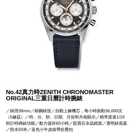
No.42真力時ZENITH CHRONOMASTER
ORIGINAL三重日曆計時腕錶
／錶徑38mm／精鋼錶殼／自動上鍊機芯，每小時振動36,000次
（5赫茲）／時、分、秒、日期、月份和月相顯示／精準度達1/10
秒計時碼錶功能／動力儲存60小時／藍寶石水晶鏡面／透明錶底蓋
／防水50米／蓝色小牛皮錶帶折疊扣